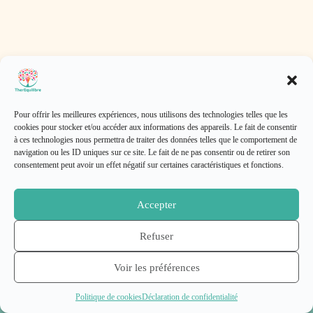
Informations de contact
Pour offrir les meilleures expériences, nous utilisons des technologies telles que les
cookies pour stocker et/ou accéder aux informations des appareils. Le fait de consentir
à ces technologies nous permettra de traiter des données telles que le comportement de
Politique de cookies (UE)
navigation ou les ID uniques sur ce site. Le fait de ne pas consentir ou de retirer son
Conditions Générales de Vente
consentement peut avoir un effet négatif sur certaines caractéristiques et fonctions.
Politique de confidentialité
Accepter
Refuser
Nous proposons des séances de naturopathie et d’intégration des
Copyright © 2026 - Thème WordPress par
CreativeThemes
.
réflexes archaïques à Le Touvet et Froges, au cœur de la vallée du
Grésivaudan, près de Crolles, Pontcharra, Meylan,
Naturopathe Le Touvet • Naturopathe Crolles • Naturopathe Pontcharra • Naturopathe Meylan •
Voir les préférences
Naturopathe Grenoble • Naturopathe Chambéry • Réflexes archaïques Froges • Réflexes
Grenoble et Chambéry.
archaïques Crolles • Réflexes archaïques Pontcharra • Réflexes archaïques Meylan • Réflexes
archaïques Grenoble
Politique de cookies
Déclaration de confidentialité